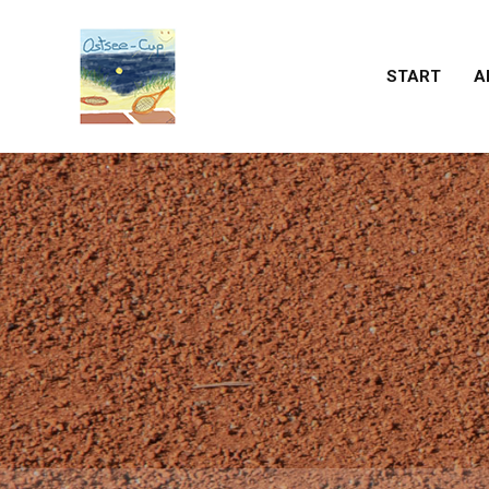
START
A