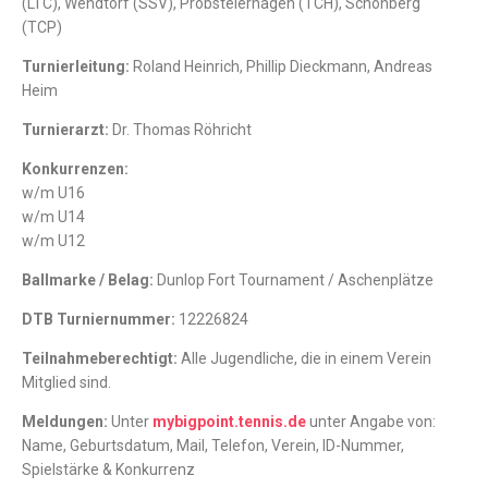
(LTC), Wendtorf (SSV), Probsteierhagen (TCH), Schönberg
(TCP)
Turnierleitung:
Roland Heinrich, Phillip Dieckmann, Andreas
Heim
Turnierarzt:
Dr. Thomas Röhricht
Konkurrenzen:
w/m U16
w/m U14
w/m U12
Ballmarke / Belag:
Dunlop Fort Tournament / Aschenplätze
DTB Turniernummer:
12226824
Teilnahmeberechtigt:
Alle Jugendliche, die in einem Verein
Mitglied sind.
Meldungen:
Unter
mybigpoint.tennis.de
unter Angabe von:
Name, Geburtsdatum, Mail, Telefon, Verein, ID-Nummer,
Spielstärke & Konkurrenz