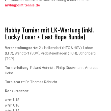
mybigpoint.tennis.de
Hobby Turnier mit LK-Wertung (inkl.
Lucky Loser + Last Hope Runde)
Veranstaltungsorte:
2 x Heikendorf (HTC & HSV), Laboe
(LTC), Wendtorf (SSV), Probsteierhagen (TCH), Schönberg
(TCP)
Turnierleitung:
Roland Heinrich, Phillip Dieckmann, Andreas
Heim
Turnierarzt:
Dr. Thomas Röhricht
Konkurrenzen:
w/m U18
w/m U16
w/m U14